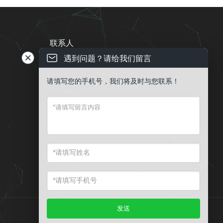
联系人
遇到问题？请给我们留言
电话 ： 13543837996

请填写您的手机号，我们将及时与您联系！
QQ：10000

EMail ： public@gdqy.ltd

地址 ： 中山市石岐区中山二路1号
